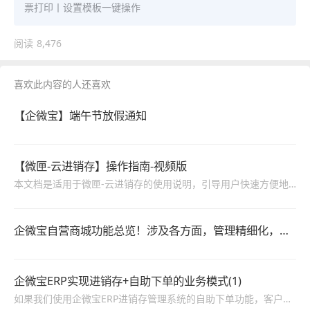
票打印丨设置模板一键操作
阅读
8,476
喜欢此内容的人还喜欢
【企微宝】端午节放假通知
【微匣-云进销存】操作指南-视频版
本文档是适用于微匣-云进销存的使用说明，引导用户快速方便地使用系统，包括进销存、系统管理、财务管理等功能的操作说明。
企微宝自营商城功能总览！涉及各方面，管理精细化，帮助企业追赶销售潮流提高营业额！3
企微宝ERP实现进销存+自助下单的业务模式(1)
如果我们使用企微宝ERP进销存管理系统的自助下单功能，客户可以扫码绑定账号。当客户产生下单需求时，直接下单，无需联系业务员，省去了和业务员对接这一过程，就可以有效避免业务员无法及时回复、与业务员沟通的时候不顺畅这两个问题。