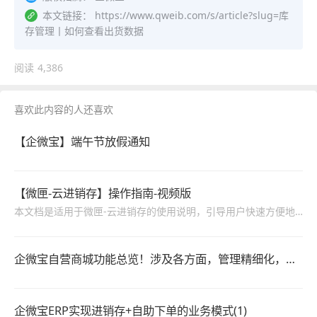
本文链接：
https://www.qweib.com/s/article?slug=库
存管理丨如何查看出货数据
阅读
4,386
喜欢此内容的人还喜欢
【企微宝】端午节放假通知
【微匣-云进销存】操作指南-视频版
本文档是适用于微匣-云进销存的使用说明，引导用户快速方便地使用系统，包括进销存、系统管理、财务管理等功能的操作说明。
企微宝自营商城功能总览！涉及各方面，管理精细化，帮助企业追赶销售潮流提高营业额！3
企微宝ERP实现进销存+自助下单的业务模式(1)